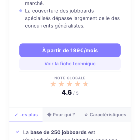
marché.
La couverture des jobboards
spécialisés dépasse largement celle des
concurrents généralistes.
À partir de 199€/mois
Voir la fiche technique
NOTE GLOBALE
★★★★★
★★★★★
4.6
/ 5
✓ Les plus
◆ Pour qui ?
☆ Caractéristiques
La
base de 250 jobboards
est
réactualisée chaque trimestre, avec une