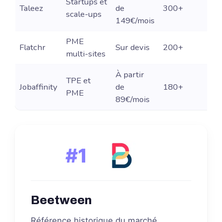
Startups et
Taleez
de
300+
O
scale-ups
149€/mois
PME
Flatchr
Sur devis
200+
O
multi-sites
À partir
TPE et
Jobaffinity
de
180+
P
PME
89€/mois
#1
Beetween
Référence historique du marché