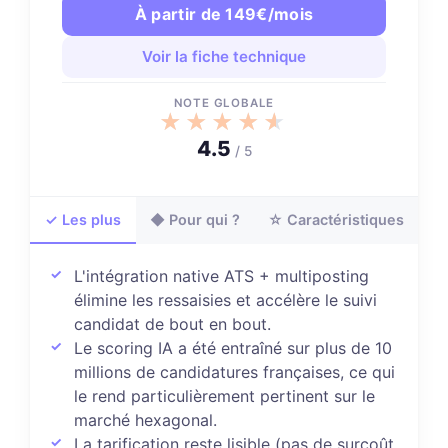
À partir de 149€/mois
Voir la fiche technique
NOTE GLOBALE
★★★★★
★★★★★
4.5
/ 5
✓ Les plus
◆ Pour qui ?
☆ Caractéristiques
L'intégration native ATS + multiposting
élimine les ressaisies et accélère le suivi
candidat de bout en bout.
Le scoring IA a été entraîné sur plus de 10
millions de candidatures françaises, ce qui
le rend particulièrement pertinent sur le
marché hexagonal.
La tarification reste lisible (pas de surcoût