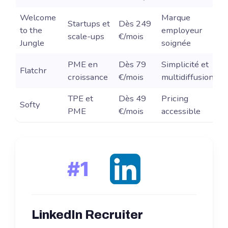
Welcome
Marque
Startups et
Dès 249
to the
employeur
P
scale-ups
€/mois
Jungle
soignée
PME en
Dès 79
Simplicité et
Flatchr
O
croissance
€/mois
multidiffusion
TPE et
Dès 49
Pricing
Softy
P
PME
€/mois
accessible
#1
LinkedIn Recruiter