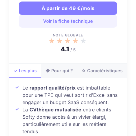
À partir de 49 €/mois
Voir la fiche technique
NOTE GLOBALE
★★★★★
★★★★★
4.1
/ 5
✓ Les plus
◆ Pour qui ?
☆ Caractéristiques
Le
rapport qualité/prix
est imbattable
pour une TPE qui veut sortir d'Excel sans
engager un budget SaaS conséquent.
La
CVthèque mutualisée
entre clients
Softy donne accès à un vivier élargi,
particulièrement utile sur les métiers
tendus.