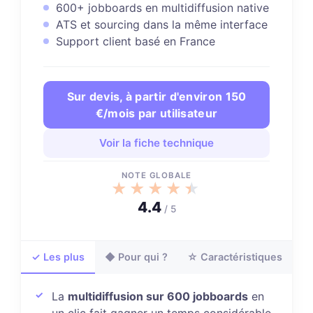
600+ jobboards en multidiffusion native
ATS et sourcing dans la même interface
Support client basé en France
Sur devis, à partir d'environ 150
€/mois par utilisateur
Voir la fiche technique
NOTE GLOBALE
★★★★★
★★★★★
4.4
/ 5
✓ Les plus
◆ Pour qui ?
☆ Caractéristiques
La
multidiffusion sur 600 jobboards
en
un clic fait gagner un temps considérable