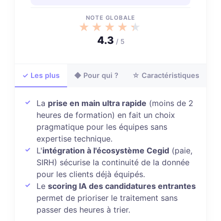
NOTE GLOBALE
★★★★★
★★★★★
4.3
/ 5
✓ Les plus
◆ Pour qui ?
☆ Caractéristiques
La
prise en main ultra rapide
(moins de 2
heures de formation) en fait un choix
pragmatique pour les équipes sans
expertise technique.
L'
intégration à l'écosystème Cegid
(paie,
SIRH) sécurise la continuité de la donnée
pour les clients déjà équipés.
Le
scoring IA des candidatures entrantes
permet de prioriser le traitement sans
passer des heures à trier.