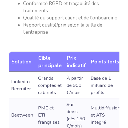
Conformité RGPD et traçabilité des
traitements
Qualité du support client et de l'onboarding
Rapport qualité/prix selon la taille de
l'entreprise
Cible
Prix
S
Solution
Points forts
principale
indicatif
I
Grands
À partir
Base de 1
LinkedIn
comptes et
de 900
milliard de
O
Recruiter
cabinets
€/mois
profils
Sur
PME et
Multidiffusion
devis
Beetween
ETI
et ATS
O
(dès 150
françaises
intégré
€/mois)